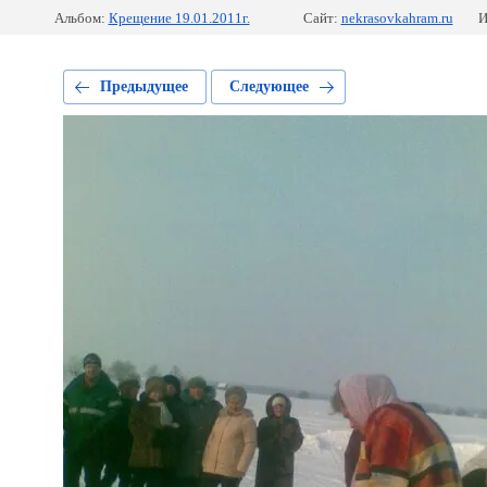
Альбом:
Крещение 19.01.2011г.
Сайт:
nekrasovkahram.ru
И
Предыдущее
Следующее